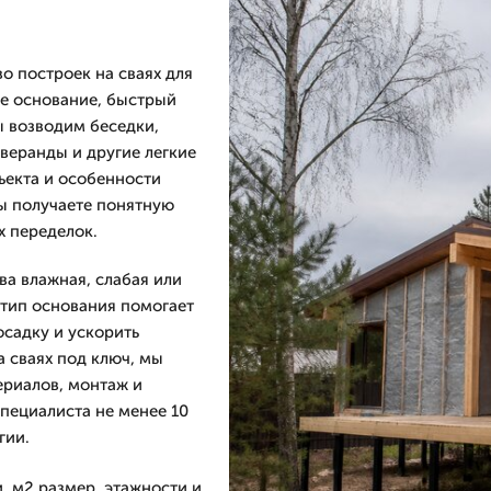
 построек на сваях для
ое основание, быстрый
ы возводим беседки,
 веранды и другие легкие
бъекта и особенности
вы получаете понятную
х переделок.
ва влажная, слабая или
 тип основания помогает
осадку и ускорить
а сваях под ключ, мы
ериалов, монтаж и
пециалиста не менее 10
гии.
, м2 размер, этажности и