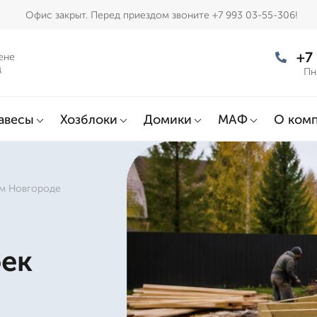
Офис закрыт. Перед приездом звоните +7 993 03-55-306!
+7
ене
д
Пн
авесы
Хозблоки
Домики
МАФ
О ком
ем Новгороде
оек