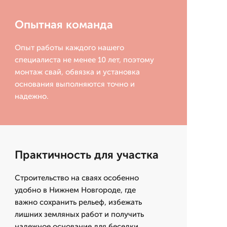
Опытная команда
Опыт работы каждого нашего
специалиста не менее 10 лет, поэтому
монтаж свай, обвязка и установка
основания выполняются точно и
надежно.
Практичность для участка
Строительство на сваях особенно
удобно в Нижнем Новгороде, где
важно сохранить рельеф, избежать
лишних земляных работ и получить
надежное основание для беседки,