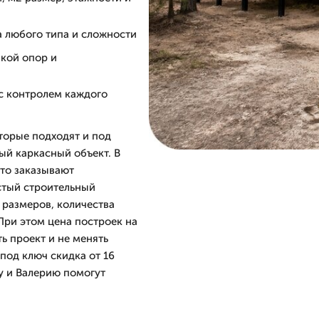
а любого типа и сложности
вкой опор и
 с контролем каждого
торые подходят и под
ый каркасный объект. В
то заказывают
истый строительный
т размеров, количества
При этом цена построек на
ть проект и не менять
под ключ скидка от 16
у и Валерию помогут