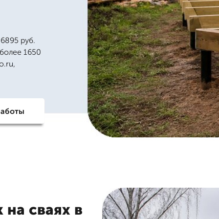
6895 руб.
 более 1650
o.ru,
работы
 на сваях в