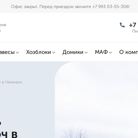
Офис закрыт. Перед приездом звоните +7 993 03-55-306!
+7
ене
д
Пн
авесы
Хозблоки
Домики
МАФ
О ком
ч в Нижнем
д
ч в