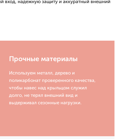
й вход, надежную защиту и аккуратный внешний
Прочные материалы
Используем металл, дерево и
поликарбонат проверенного качества,
чтобы навес над крыльцом служил
долго, не терял внешний вид и
выдерживал сезонные нагрузки.