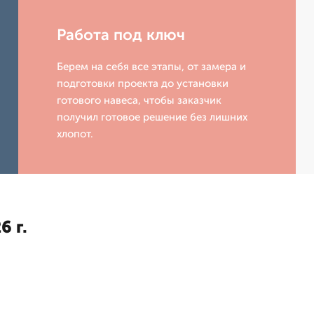
Работа под ключ
Берем на себя все этапы, от замера и
подготовки проекта до установки
готового навеса, чтобы заказчик
получил готовое решение без лишних
хлопот.
6 г.