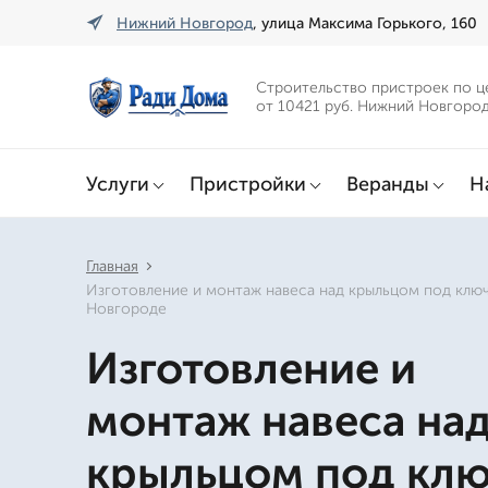
Нижний Новгород
, улица Максима Горького, 160
Строительство пристроек по ц
от 10421 руб. Нижний Новгоро
Услуги
Пристройки
Веранды
Н
Главная
Изготовление и монтаж навеса над крыльцом под клю
Новгороде
Изготовление и
монтаж навеса на
крыльцом под клю