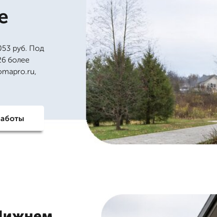
е
53 руб. Под
26 более
omapro.ru,
работы
 Нижнем