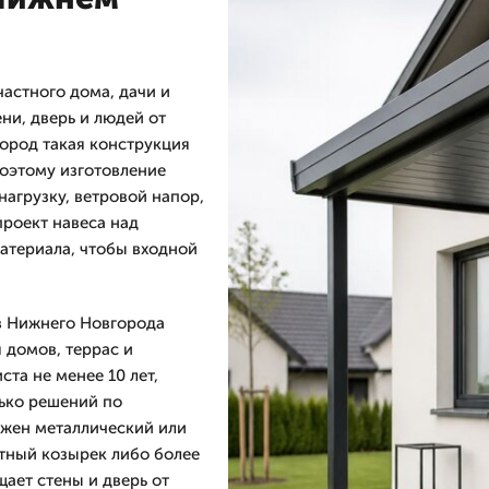
астного дома, дачи и
ни, дверь и людей от
город такая конструкция
поэтому изготовление
агрузку, ветровой напор,
проект навеса над
атериала, чтобы входной
в Нижнего Новгорода
 домов, террас и
та не менее 10 лет,
лько решений по
ужен металлический или
тный козырек либо более
ает стены и дверь от