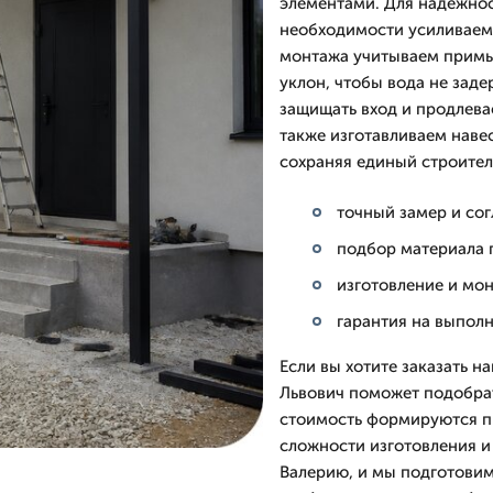
элементами. Для надежнос
необходимости усиливаем
монтажа учитываем примык
уклон, чтобы вода не зад
защищать вход и продлева
также изготавливаем навес
сохраняя единый строител
точный замер и со
подбор материала 
изготовление и мо
гарантия на выпол
Если вы хотите заказать н
Львович поможет подобрат
стоимость формируются про
сложности изготовления и
Валерию, и мы подготовим